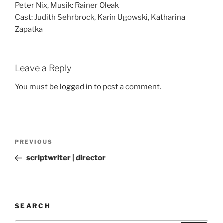
Peter Nix, Musik: Rainer Oleak
Cast: Judith Sehrbrock, Karin Ugowski, Katharina
Zapatka
Leave a Reply
You must be
logged in
to post a comment.
Post
Previous
PREVIOUS
navigation
Post
scriptwriter | director
SEARCH