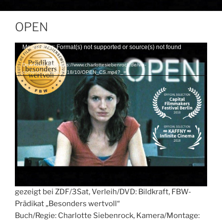
OPEN
Video
Media error: Format(s) not supported or source(s) not found
Player
Download File: https://www.charlottesiebenrock.de/wp-
content/uploads/2018/10/OPEN_CS.mp4?_=1
„OPEN“, Kurzfilm, 35 mm, Produzentin: Renée
Gundelach, Berlin, 2005, gefördert durch BKM,
gezeigt bei ZDF/3Sat, Verleih/DVD: Bildkraft, FBW-
Prädikat „Besonders wertvoll“
Buch/Regie: Charlotte Siebenrock, Kamera/Montage: